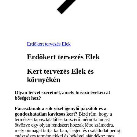
Erdőkert tervezés Elek
Erdőkert tervezés Elek
Kert tervezés Elek és
környékén
Olyan tervet szeretnél, amely hosszú éveken át
bőséget hoz?
Fárasztanak a sok vizet igénylő pázsitok és a
gondozhatatlan kavicsos kert?
Bízd rám, hogy a
természet tapasztalatát és korszerű mérnöki tudást
ötvözve egy olyan rendszert hozzak létre számodra,
mely önmagát tartja karban, Téged és családodat pedig
egészséges terményekkel és békével ajándékoz meg.