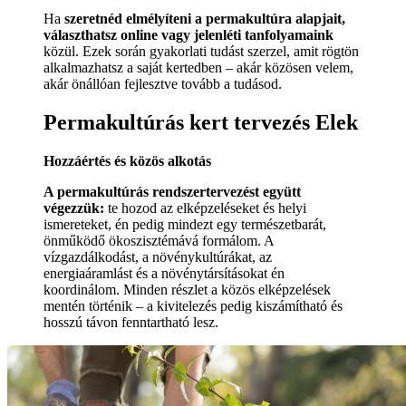
Ha
szeretnéd elmélyíteni a permakultúra alapjait,
választhatsz online vagy jelenléti tanfolyamaink
közül. Ezek során gyakorlati tudást szerzel, amit rögtön
alkalmazhatsz a saját kertedben – akár közösen velem,
akár önállóan fejlesztve tovább a tudásod.
Permakultúrás kert tervezés Elek
Hozzáértés és közös alkotás
A permakultúrás rendszertervezést együtt
végezzük:
te hozod az elképzeléseket és helyi
ismereteket, én pedig mindezt egy természetbarát,
önműködő ökoszisztémává formálom. A
vízgazdálkodást, a növénykultúrákat, az
energiaáramlást és a növénytársításokat én
koordinálom. Minden részlet a közös elképzelések
mentén történik – a kivitelezés pedig kiszámítható és
hosszú távon fenntartható lesz.