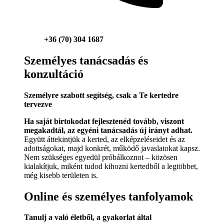
+36 (70) 304 1687
Személyes tanácsadás és
konzultáció
Személyre szabott segítség, csak a Te kertedre
tervezve
Ha saját birtokodat fejlesztenéd tovább, viszont
megakadtál, az egyéni tanácsadás új irányt adhat.
Együtt áttekintjük a kerted, az elképzeléseidet és az
adottságokat, majd konkrét, működő javaslatokat kapsz.
Nem szükséges egyedül próbálkoznot – közösen
kialakítjuk, miként tudod kihozni kertedből a legtöbbet,
még kisebb területen is.
Online és személyes tanfolyamok
Tanulj a való életből, a gyakorlat által