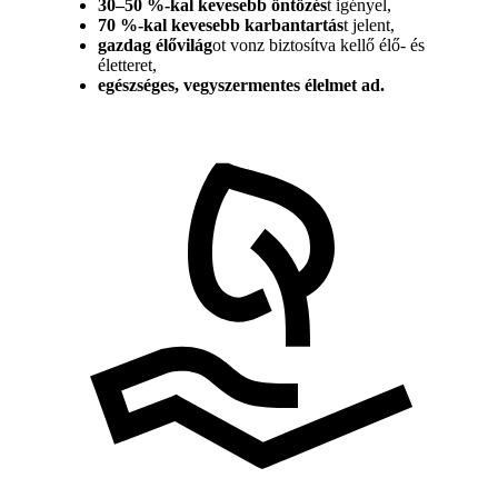
30–50 %-kal kevesebb öntözés
t igényel,
70 %-kal kevesebb karbantartás
t jelent,
gazdag élővilág
ot vonz biztosítva kellő élő- és
életteret,
egészséges, vegyszermentes élelmet ad.