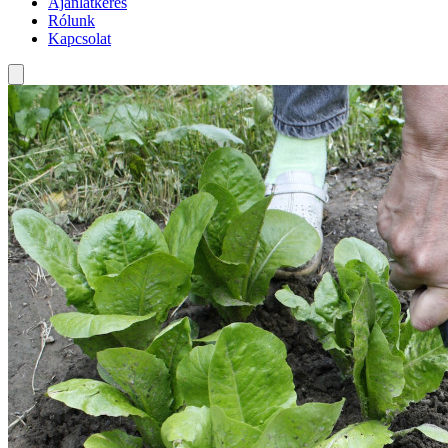
Ajánlatkérés
Rólunk
Kapcsolat