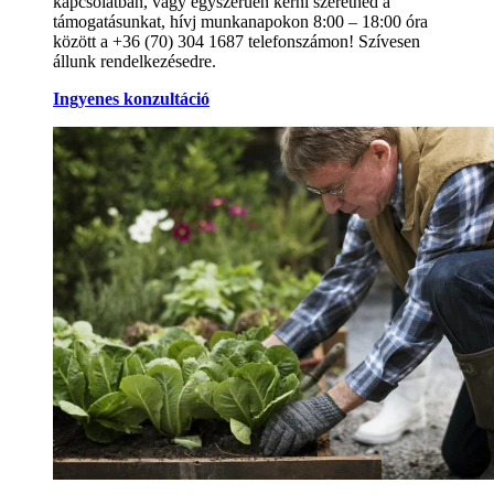
kapcsolatban, vagy egyszerűen kérni szeretnéd a
támogatásunkat, hívj munkanapokon 8:00 – 18:00 óra
között a +36 (70) 304 1687 telefonszámon! Szívesen
állunk rendelkezésedre.
Ingyenes konzultáció