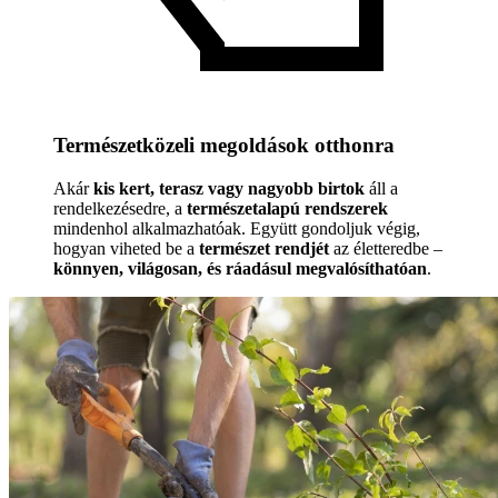
Természetközeli megoldások otthonra
Akár
kis kert, terasz vagy nagyobb birtok
áll a
rendelkezésedre, a
természetalapú rendszerek
mindenhol alkalmazhatóak. Együtt gondoljuk végig,
hogyan viheted be a
természet rendjét
az életteredbe –
könnyen, világosan, és ráadásul megvalósíthatóan
.