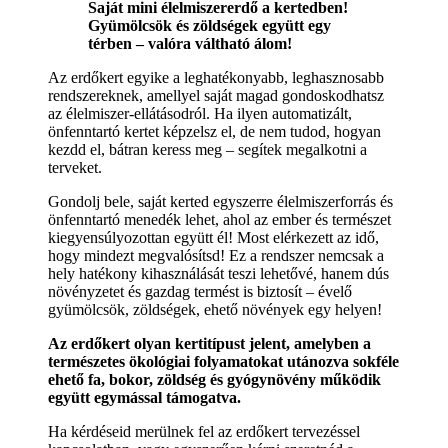
Saját mini élelmiszererdő a kertedben!
Gyümölcsök és zöldségek együtt egy
térben – valóra váltható álom!
Az erdőkert egyike a leghatékonyabb, leghasznosabb
rendszereknek, amellyel saját magad gondoskodhatsz
az élelmiszer-ellátásodról. Ha ilyen automatizált,
önfenntartó kertet képzelsz el, de nem tudod, hogyan
kezdd el, bátran keress meg – segítek megalkotni a
terveket.
Gondolj bele, saját kerted egyszerre élelmiszerforrás és
önfenntartó menedék lehet, ahol az ember és természet
kiegyensúlyozottan együtt él! Most elérkezett az idő,
hogy mindezt megvalósítsd! Ez a rendszer nemcsak a
hely hatékony kihasználását teszi lehetővé, hanem dús
növényzetet és gazdag termést is biztosít – évelő
gyümölcsök, zöldségek, ehető növények egy helyen!
Az erdőkert olyan kertitípust jelent, amelyben a
természetes ökológiai folyamatokat utánozva sokféle
ehető fa, bokor, zöldség és gyógynövény működik
együtt egymással támogatva.
Ha kérdéseid merülnek fel az erdőkert tervezéssel