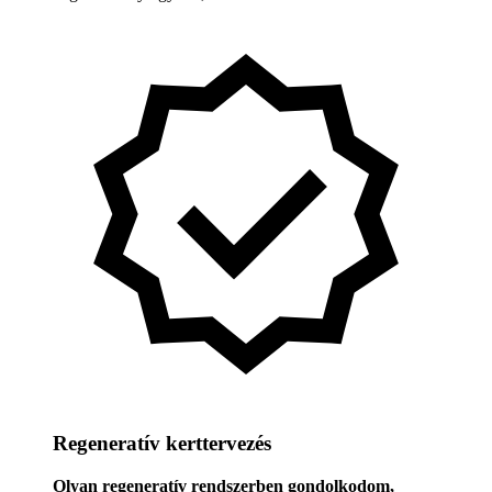
Regeneratív kerttervezés
Olyan regeneratív rendszerben gondolkodom,