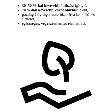
30–50 %-kal kevesebb öntözés
t igényel,
70 %-kal kevesebb karbantartás
t jelent,
gazdag élővilág
ot vonz biztosítva kellő élő- és
életteret,
egészséges, vegyszermentes élelmet ad.