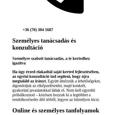
+36 (70) 304 1687
Személyes tanácsadás és
konzultáció
Személyre szabott tanácsadás, a te kertedhez
igazítva
Ha úgy érzed elakadtál saját kerted fejlesztésében,
az egyéni konzultáció tud segíteni, hogy újra
megtaláld az irányt.
Együtt átnézzük a lehetőségeket,
átgondoljuk az elképzeléseidet, majd konkrét,
gyakorlati javaslatokkal látlak el. Nem kell egyedül
próbálkoznod – közösen hozzuk ki a legtöbbet a
rendelkezésedre álló térből, legyen az bármilyen kicsi.
Online és személyes tanfolyamok