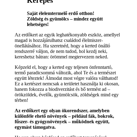
Kerepes
Saját élelemtermelő erdő otthon!
Zöldség és gyümölcs – mindez együtt
lehetséges!
Az erdőkert az egyik leghatékonyabb eszköz, amellyel
magad is hozzájárulhatsz családod élelmiszer-
önellátásához. Ha szeretnéd, hogy a kerted önálló
rendszerré váljon, de nem tudod, hol kezdj neki,
kereshetsz bátran: örömmel megtervezem neked.
Képzeld el, hogy a kerted egy teljesen önfenntartó,
termő paradicsommá változik, ahol Te és a természet
együtt léteztek! Álmodat most végre valóra válthatod!
Ez a kertészet nemcsak a területet használja ki okosan,
hanem fokozza a biodiverzitást és bő termést ad –
örökzöldek, évelők, gyümölcsök, zöldségek mind egy
térben!
Az erdőkert egy olyan ökorendszer, amelyben
különféle ehető növények – például fák, bokrok,
fűszer- és gyógynövények – működnek együtt,
egymást támogatva.