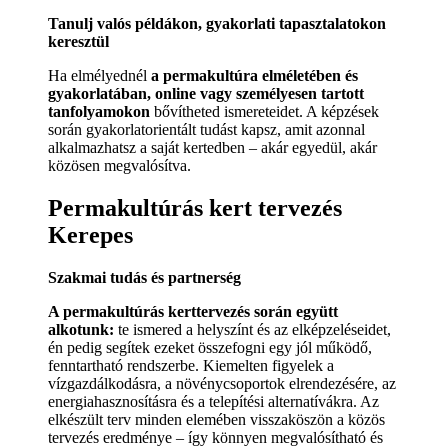
Tanulj valós példákon, gyakorlati tapasztalatokon
keresztül
Ha elmélyednél
a permakultúra elméletében és
gyakorlatában, online vagy személyesen tartott
tanfolyamokon
bővítheted ismereteidet. A képzések
során gyakorlatorientált tudást kapsz, amit azonnal
alkalmazhatsz a saját kertedben – akár egyedül, akár
közösen megvalósítva.
Permakultúrás kert tervezés
Kerepes
Szakmai tudás és partnerség
A permakultúrás kerttervezés során együtt
alkotunk:
te ismered a helyszínt és az elképzeléseidet,
én pedig segítek ezeket összefogni egy jól működő,
fenntartható rendszerbe. Kiemelten figyelek a
vízgazdálkodásra, a növénycsoportok elrendezésére, az
energiahasznosításra és a telepítési alternatívákra. Az
elkészült terv minden elemében visszaköszön a közös
tervezés eredménye – így könnyen megvalósítható és