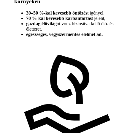
környékén
30–50 %-kal kevesebb öntözés
t igényel,
70 %-kal kevesebb karbantartás
t jelent,
gazdag élővilág
ot vonz biztosítva kellő élő- és
életteret,
egészséges, vegyszermentes élelmet ad.