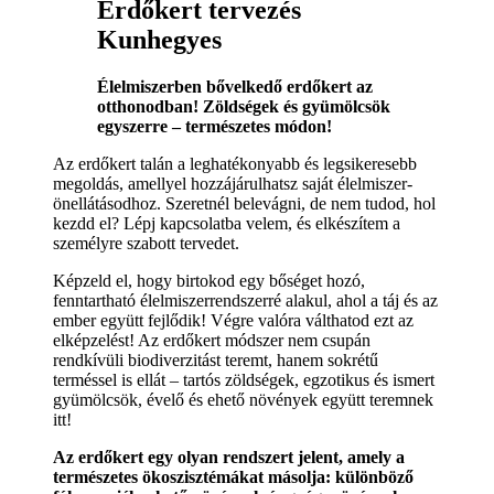
Erdőkert tervezés
Kunhegyes
Élelmiszerben bővelkedő erdőkert az
otthonodban! Zöldségek és gyümölcsök
egyszerre – természetes módon!
Az erdőkert talán a leghatékonyabb és legsikeresebb
megoldás, amellyel hozzájárulhatsz saját élelmiszer-
önellátásodhoz. Szeretnél belevágni, de nem tudod, hol
kezdd el? Lépj kapcsolatba velem, és elkészítem a
személyre szabott tervedet.
Képzeld el, hogy birtokod egy bőséget hozó,
fenntartható élelmiszerrendszerré alakul, ahol a táj és az
ember együtt fejlődik! Végre valóra válthatod ezt az
elképzelést! Az erdőkert módszer nem csupán
rendkívüli biodiverzitást teremt, hanem sokrétű
terméssel is ellát – tartós zöldségek, egzotikus és ismert
gyümölcsök, évelő és ehető növények együtt teremnek
itt!
Az erdőkert egy olyan rendszert jelent, amely a
természetes ökoszisztémákat másolja: különböző