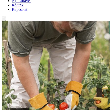
Ajánlatkérés
Rólunk
Kapcsolat