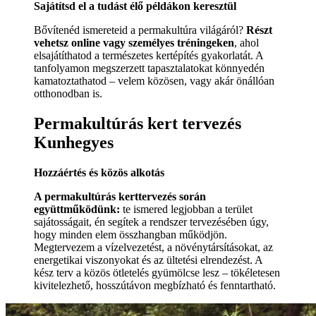
Sajátítsd el a tudást élő példákon keresztül
Bővítenéd ismereteid a permakultúra világáról?
Részt
vehetsz online vagy személyes tréningeken
, ahol
elsajátíthatod a természetes kertépítés gyakorlatát. A
tanfolyamon megszerzett tapasztalatokat könnyedén
kamatoztathatod – velem közösen, vagy akár önállóan
otthonodban is.
Permakultúrás kert tervezés
Kunhegyes
Hozzáértés és közös alkotás
A permakultúrás kerttervezés során
együttműködünk:
te ismered legjobban a terület
sajátosságait, én segítek a rendszer tervezésében úgy,
hogy minden elem összhangban működjön.
Megtervezem a vízelvezetést, a növénytársításokat, az
energetikai viszonyokat és az ültetési elrendezést. A
kész terv a közös ötletelés gyümölcse lesz – tökéletesen
kivitelezhető, hosszútávon megbízható és fenntartható.