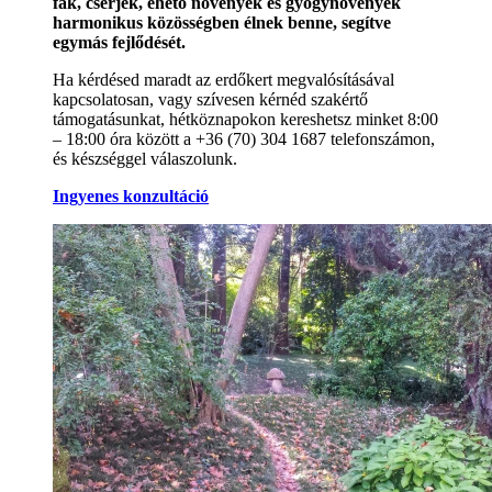
fák, cserjék, ehető növények és gyógynövények
harmonikus közösségben élnek benne, segítve
egymás fejlődését.
Ha kérdésed maradt az erdőkert megvalósításával
kapcsolatosan, vagy szívesen kérnéd szakértő
támogatásunkat, hétköznapokon kereshetsz minket 8:00
– 18:00 óra között a +36 (70) 304 1687 telefonszámon,
és készséggel válaszolunk.
Ingyenes konzultáció