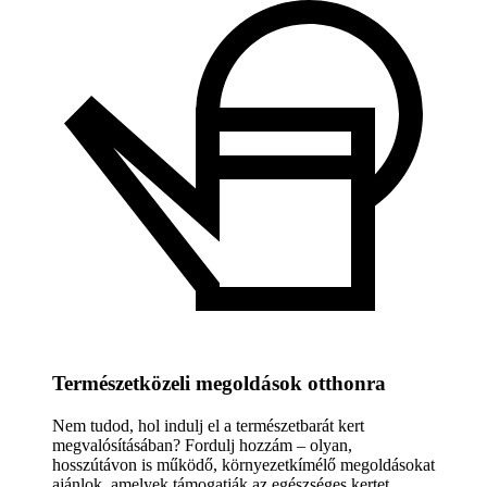
Természetközeli megoldások otthonra
Nem tudod, hol indulj el a természetbarát kert
megvalósításában? Fordulj hozzám – olyan,
hosszútávon is működő, környezetkímélő megoldásokat
ajánlok, amelyek támogatják az egészséges kertet.