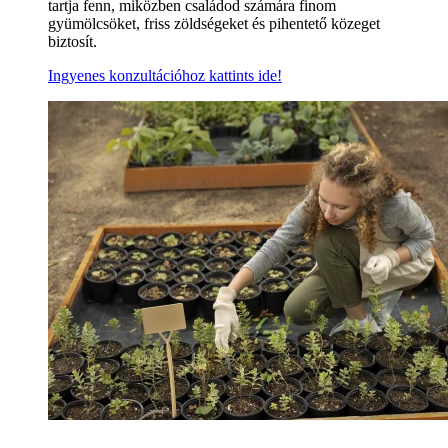
tartja fenn, miközben családod számára finom
gyümölcsöket, friss zöldségeket és pihentető közeget
biztosít.
Ingyenes konzultációhoz kattints ide!