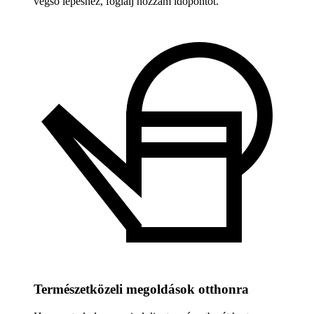
végső lépéshez, foglalj hozzám időpontot.
Természetközeli megoldások otthonra