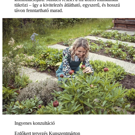
tükrözi – így a kivitelezés átlátható, egyszerű, és hosszú
távon fenntartható marad.
Ingyenes konzultáció
Erdőkert tervezés Kunszentmárton