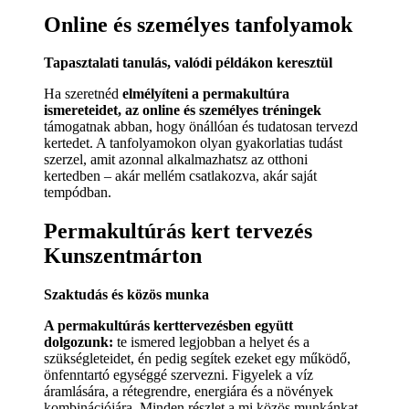
Online és személyes tanfolyamok
Tapasztalati tanulás, valódi példákon keresztül
Ha szeretnéd
elmélyíteni a permakultúra
ismereteidet, az online és személyes tréningek
támogatnak abban, hogy önállóan és tudatosan tervezd
kertedet. A tanfolyamokon olyan gyakorlatias tudást
szerzel, amit azonnal alkalmazhatsz az otthoni
kertedben – akár mellém csatlakozva, akár saját
tempódban.
Permakultúrás kert tervezés
Kunszentmárton
Szaktudás és közös munka
A permakultúrás kerttervezésben együtt
dolgozunk:
te ismered legjobban a helyet és a
szükségleteidet, én pedig segítek ezeket egy működő,
önfenntartó egységgé szervezni. Figyelek a víz
áramlására, a rétegrendre, energiára és a növények
kombinációjára. Minden részlet a mi közös munkánkat