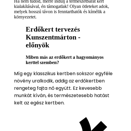
Ha nem tudod, merre indulj a természetbarát kert
kialakításával, én támogatlak! Olyan ötleteket adok,
melyek hosszú távon is fenntarthatók és kímélik a
környezetet.
Erdőkert tervezés
Kunszentmárton -
előnyök
Miben más az erdőkert a hagyományos
kerttel szemben?
Míg egy klasszikus kertben sokszor egyféle
növény uralkodik, addig az erdőkertben
rengeteg fajta nő együtt. Ez kevesebb
munkát kíván, és természetesebb hatást
kelt az egész kertben.