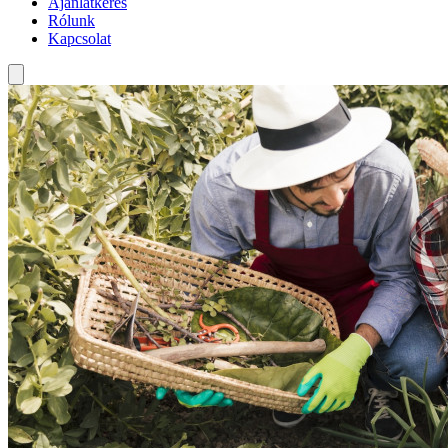
Ajánlatkérés
Rólunk
Kapcsolat