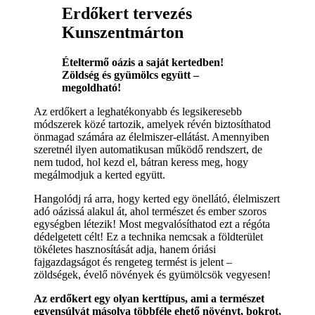
Erdőkert tervezés
Kunszentmárton
Ételtermő oázis a saját kertedben!
Zöldség és gyümölcs együtt –
megoldható!
Az erdőkert a leghatékonyabb és legsikeresebb
módszerek közé tartozik, amelyek révén biztosíthatod
önmagad számára az élelmiszer-ellátást. Amennyiben
szeretnél ilyen automatikusan működő rendszert, de
nem tudod, hol kezd el, bátran keress meg, hogy
megálmodjuk a kerted együtt.
Hangolódj rá arra, hogy kerted egy önellátó, élelmiszert
adó oázissá alakul át, ahol természet és ember szoros
egységben létezik! Most megvalósíthatod ezt a régóta
dédelgetett célt! Ez a technika nemcsak a földterület
tökéletes hasznosítását adja, hanem óriási
fajgazdagságot és rengeteg termést is jelent –
zöldségek, évelő növények és gyümölcsök vegyesen!
Az erdőkert egy olyan kerttípus, ami a természet
egyensúlyát másolva többféle ehető növényt, bokrot,