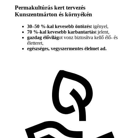
Permakultúrás kert tervezés
Kunszentmárton és környékén
30–50 %-kal kevesebb öntözés
t igényel,
70 %-kal kevesebb karbantartás
t jelent,
gazdag élővilág
ot vonz biztosítva kellő élő- és
életteret,
egészséges, vegyszermentes élelmet ad.