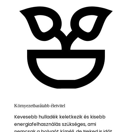
Környezetbarátabb életvitel
Kevesebb hulladék keletkezik és kisebb
energiafelhasználás szükséges, ami
nemcsak a bolygót kíméli, de Neked is időt