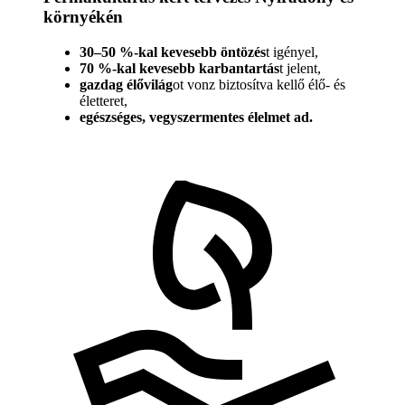
környékén
30–50 %-kal kevesebb öntözés
t igényel,
70 %-kal kevesebb karbantartás
t jelent,
gazdag élővilág
ot vonz biztosítva kellő élő- és
életteret,
egészséges, vegyszermentes élelmet ad.