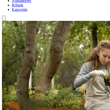
Ajánlatkérés
Rólunk
Kapcsolat