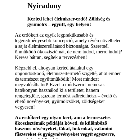
Nyíradony
Kerted lehet élelmiszer-erdő! Zöldség és
gyümölcs – együtt, egy helyen!
Az erdőkert az egyik legpraktikusabb és
legeredményesebb koncepció, amely révén növelheted
a saját élelmiszerellátásod biztonságát. Szeretnél
önműködő ökoszisztémát, de nem tudod, merre indulj?
Keress bátran, segítek a tervezésben!
Képzeld el, ahogyan kerted átalakul egy
öngondoskodó, élelmiszertermelő szigetté, ahol ember
és természet együttműködik! Most mindezt
megvalósíthatod! Ezzel a módszerrel nemcsak
hatékonyan használod ki a területet, hanem
rengetegféle, gazdag termést szüretelhetsz – évelő és
ehető növényeket, gyümölcsöket, zöldségeket
vegyesen!
Az erdőkert egy olyan kert, ami a természetes
ökoszisztémák példáját követi, és különböző
hasznos növényeket, fákat, bokrokat, valamint
fűszereket és gyógynövényeket vegyít egyszerre,