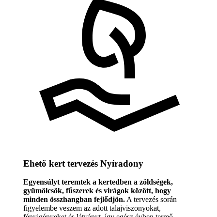
Ehető kert tervezés Nyíradony
Egyensúlyt teremtek a kertedben a zöldségek,
gyümölcsök, fűszerek és virágok között, hogy
minden összhangban fejlődjön.
A tervezés során
figyelembe veszem az adott talajviszonyokat,
fényigényeket és látványt, így egész évben termő,