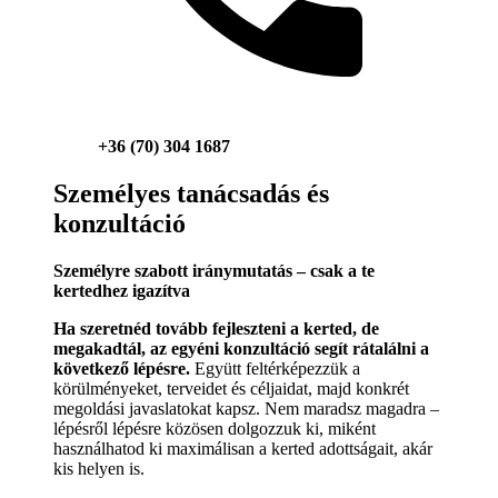
+36 (70) 304 1687
Személyes tanácsadás és
konzultáció
Személyre szabott iránymutatás – csak a te
kertedhez igazítva
Ha szeretnéd tovább fejleszteni a kerted, de
megakadtál, az egyéni konzultáció segít rátalálni a
következő lépésre.
Együtt feltérképezzük a
körülményeket, terveidet és céljaidat, majd konkrét
megoldási javaslatokat kapsz. Nem maradsz magadra –
lépésről lépésre közösen dolgozzuk ki, miként
használhatod ki maximálisan a kerted adottságait, akár
kis helyen is.