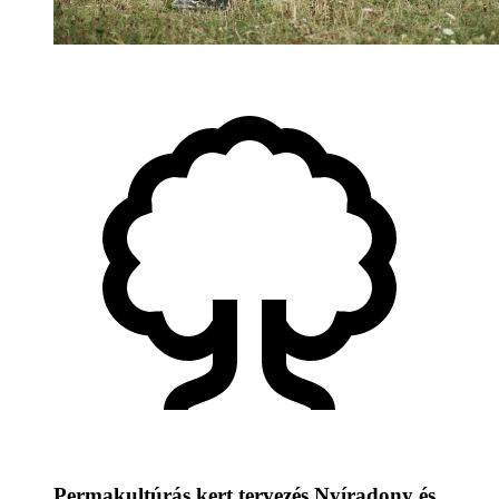
Permakultúrás kert tervezés Nyíradony és