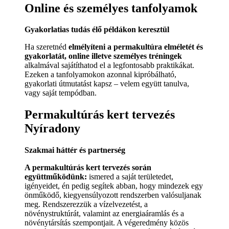
Online és személyes tanfolyamok
Gyakorlatias tudás élő példákon keresztül
Ha szeretnéd
elmélyíteni a permakultúra elméletét és
gyakorlatát, online illetve személyes tréningek
alkalmával sajátíthatod el a legfontosabb praktikákat.
Ezeken a tanfolyamokon azonnal kipróbálható,
gyakorlati útmutatást kapsz – velem együtt tanulva,
vagy saját tempódban.
Permakultúrás kert tervezés
Nyíradony
Szakmai háttér és partnerség
A permakultúrás kert tervezés során
együttműködünk:
ismered a saját területedet,
igényeidet, én pedig segítek abban, hogy mindezek egy
önműködő, kiegyensúlyozott rendszerben valósuljanak
meg. Rendszerezzük a vízelvezetést, a
növénystruktúrát, valamint az energiaáramlás és a
növénytársítás szempontjait. A végeredmény közös