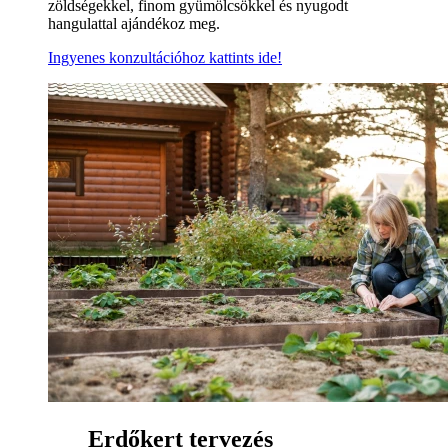
zöldségekkel, finom gyümölcsökkel és nyugodt
hangulattal ajándékoz meg.
Ingyenes konzultációhoz kattints ide!
Erdőkert tervezés