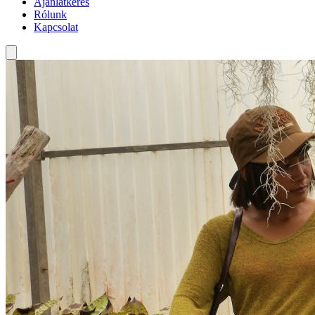
Ajánlatkérés
Rólunk
Kapcsolat