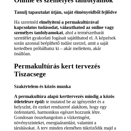
Tanulj tapasztalat útján, saját élményeidből fejlődve
Ha szeretnéd
elmélyíteni a permakultúrával
kapcsolatos tudásodat, választhatod az online vagy
személyes tanfolyamokat
, ahol a természetbarát
szemlélet gyakorlati fogásait sajátíthatod el. A képzések
során azonnal beépíthető tudást szerzel, amit a saját
kertedben próbálhatsz ki – akár mellettem, akár
önállóan.
Permakultúrás kert tervezés
Tiszacsege
Szakértelem és közös munka
A permakultúra alapú kerttervezés mindig a közös
ötletelésre épül:
te mutatod be az igényeidet és a
helyszínt, én ezeket rendszerré alakítom, hogy egy
önfenntartó, harmonikus egészet hozzunk létre.
Gondosan összehangolom a vízkeringést,
növényszinteket, energiaáramlást, valamint a
társításokat. A terv minden elemében tükröződik majd a