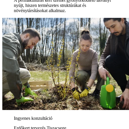
A permakultúrás kert szemet gyönyörködtető látványt
nyújt, hiszen természetes struktúrákat és
növénytársításokat alkalmaz.
Ingyenes konzultáció
Erdőkert tervezés Tiszacsege