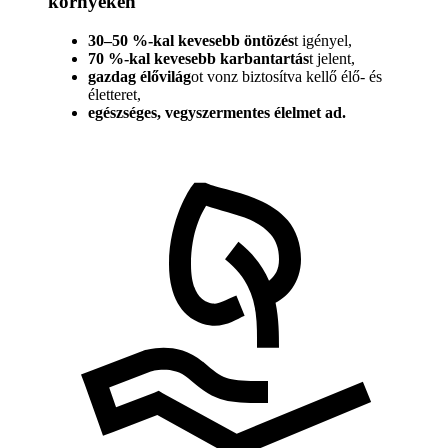
környékén
30–50 %-kal kevesebb öntözés
t igényel,
70 %-kal kevesebb karbantartás
t jelent,
gazdag élővilág
ot vonz biztosítva kellő élő- és
életteret,
egészséges, vegyszermentes élelmet ad.