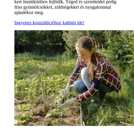
kert önműködően fejlődik, Téged és szeretteidet pedig
friss gyümölcsökkel, zöldségekkel és nyugalommal
ajándékoz meg.
Ingyenes konzultációhoz kattints ide!