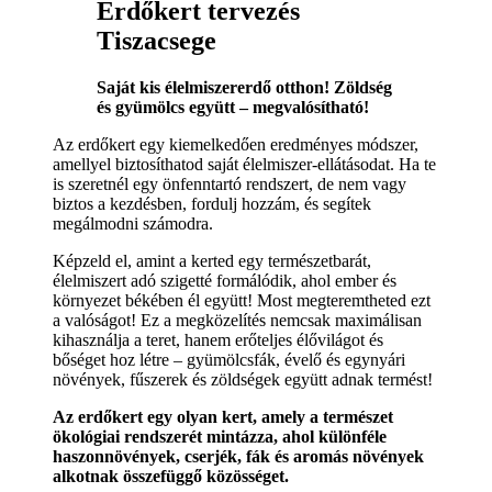
Erdőkert tervezés
Tiszacsege
Saját kis élelmiszererdő otthon! Zöldség
és gyümölcs együtt – megvalósítható!
Az erdőkert egy kiemelkedően eredményes módszer,
amellyel biztosíthatod saját élelmiszer-ellátásodat. Ha te
is szeretnél egy önfenntartó rendszert, de nem vagy
biztos a kezdésben, fordulj hozzám, és segítek
megálmodni számodra.
Képzeld el, amint a kerted egy természetbarát,
élelmiszert adó szigetté formálódik, ahol ember és
környezet békében él együtt! Most megteremtheted ezt
a valóságot! Ez a megközelítés nemcsak maximálisan
kihasználja a teret, hanem erőteljes élővilágot és
bőséget hoz létre – gyümölcsfák, évelő és egynyári
növények, fűszerek és zöldségek együtt adnak termést!
Az erdőkert egy olyan kert, amely a természet
ökológiai rendszerét mintázza, ahol különféle
haszonnövények, cserjék, fák és aromás növények
alkotnak összefüggő közösséget.