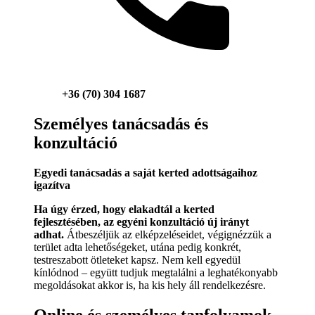
+36 (70) 304 1687
Személyes tanácsadás és
konzultáció
Egyedi tanácsadás a saját kerted adottságaihoz
igazítva
Ha úgy érzed, hogy elakadtál a kerted
fejlesztésében, az egyéni konzultáció új irányt
adhat.
Átbeszéljük az elképzeléseidet, végignézzük a
terület adta lehetőségeket, utána pedig konkrét,
testreszabott ötleteket kapsz. Nem kell egyedül
kínlódnod – együtt tudjuk megtalálni a leghatékonyabb
megoldásokat akkor is, ha kis hely áll rendelkezésre.
Online és személyes tanfolyamok