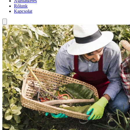
Ajánlatkérés
Rólunk
Kapcsolat