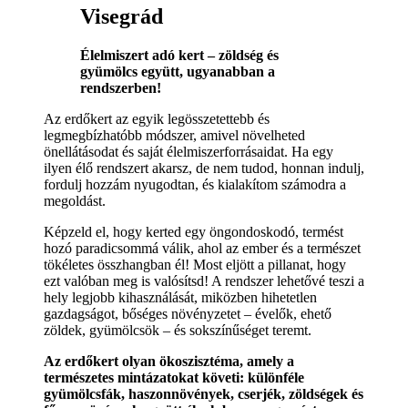
Visegrád
Élelmiszert adó kert – zöldség és
gyümölcs együtt, ugyanabban a
rendszerben!
Az erdőkert az egyik legösszetettebb és
legmegbízhatóbb módszer, amivel növelheted
önellátásodat és saját élelmiszerforrásaidat. Ha egy
ilyen élő rendszert akarsz, de nem tudod, honnan indulj,
fordulj hozzám nyugodtan, és kialakítom számodra a
megoldást.
Képzeld el, hogy kerted egy öngondoskodó, termést
hozó paradicsommá válik, ahol az ember és a természet
tökéletes összhangban él! Most eljött a pillanat, hogy
ezt valóban meg is valósítsd! A rendszer lehetővé teszi a
hely legjobb kihasználását, miközben hihetetlen
gazdagságot, bőséges növényzetet – évelők, ehető
zöldek, gyümölcsök – és sokszínűséget teremt.
Az erdőkert olyan ökoszisztéma, amely a
természetes mintázatokat követi: különféle
gyümölcsfák, haszonnövények, cserjék, zöldségek és