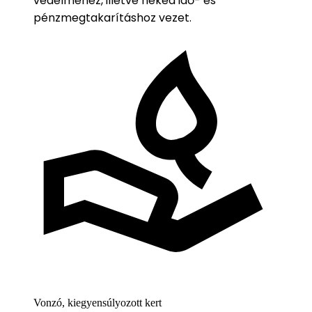
védelméhez, illetve neked idő- és
pénzmegtakarításhoz vezet.
Vonzó, kiegyensúlyozott kert