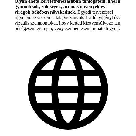
Olyan ehető kert létrehozásában támogatom, ahol a
gyümölcsök, zöldségek, aromás növények és
virágok békében növekednek.
Egyedi tervezéssel
figyelembe veszem a talajviszonyokat, a fényigényt és a
vizuális szempontokat, hogy kerted kiegyensúlyozottan,
bőségesen teremjen, vegyszermentesen tartható legyen.