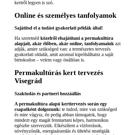
kertről legyen is szó.
Online és személyes tanfolyamok
Sajátítsd el a tudást gyakorlati példák által!
Ha szeretnéd
közelről elsajátítani a permakultúra
alapjait, akár élőben, akár online, tanfolyamaink
azt
adják, amire szükséged van: a természetes tervezés
gyakorlati oldalát, amit azonnal kipróbálhatsz a saját
birtokodon – velem vagy önállóan is.
Permakultúrás kert tervezés
Visegrád
Szaktudás és partneri hozzáállás
A permakultúra alapú kerttervezés során egy
csapatként dolgozunk:
te tudod, mire van szükséged
és mire vágysz, én pedig abban támogatok, hogy
mindezt egy magát fenntartani képes, harmonikus
egészbe szervezzük. Elkészítem a vízforrások,
növényzónák, energiaáramlás és ültetési stratégiák