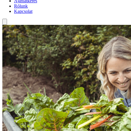
Ajánlatkérés
Rólunk
Kapcsolat