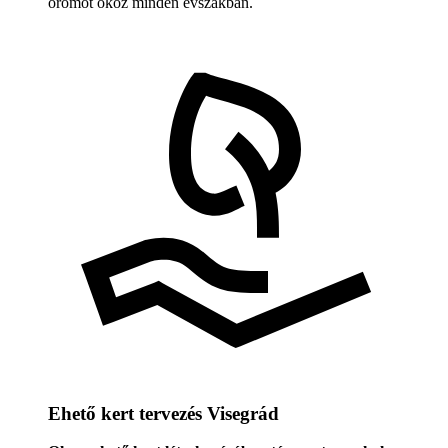
örömöt okoz minden évszakban.
Ehető kert tervezés Visegrád