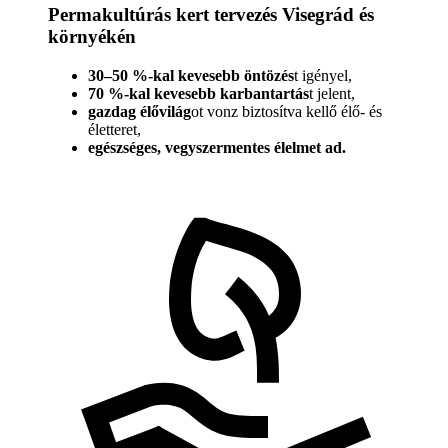
Permakultúrás kert tervezés Visegrád és
környékén
30–50 %-kal kevesebb öntözés
t igényel,
70 %-kal kevesebb karbantartás
t jelent,
gazdag élővilág
ot vonz biztosítva kellő élő- és
életteret,
egészséges, vegyszermentes élelmet ad.