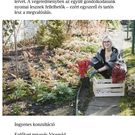
tervét. A végeredményben az együtt gondolkodásunk
nyomai lesznek fellelhetők – ezért egyszerű és tartós
lesz a megvalósítás.
Ingyenes konzultáció
Erdőkert tervezés Visegrád