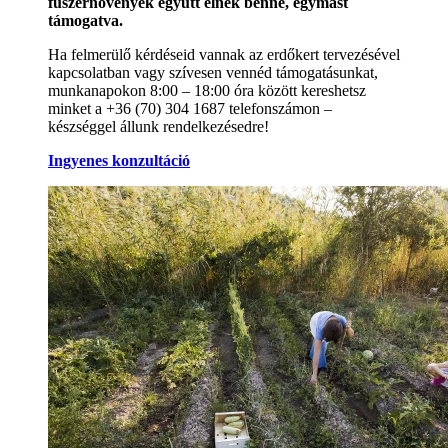
fűszernövények együtt élnek benne, egymást
támogatva.
Ha felmerülő kérdéseid vannak az erdőkert tervezésével
kapcsolatban vagy szívesen vennéd támogatásunkat,
munkanapokon 8:00 – 18:00 óra között kereshetsz
minket a +36 (70) 304 1687 telefonszámon –
készséggel állunk rendelkezésedre!
Ingyenes konzultáció