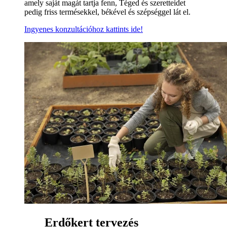
amely saját magát tartja fenn, Téged és szeretteidet
pedig friss termésekkel, békével és szépséggel lát el.
Ingyenes konzultációhoz kattints ide!
Erdőkert tervezés